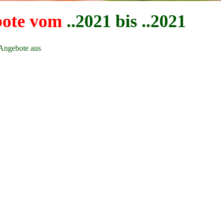
ote vom
..2021 bis ..2021
 Angebote aus
g
g
0g
0g